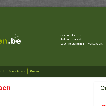
Geitenhokken.be
Ruime voorraad.
Leveringstermijn 1-7 werkdagen.
tal
Zonneterras
Contact
pen
On
VAK