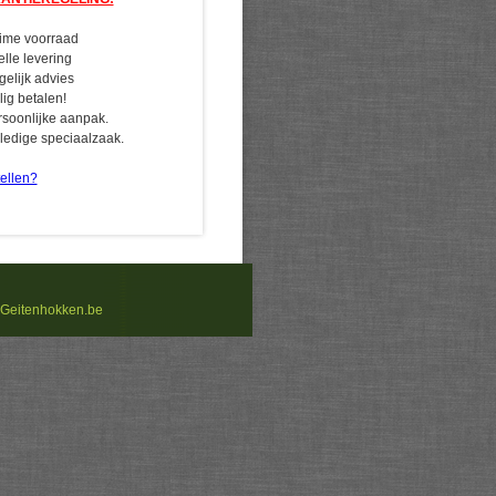
ime voorraad
elle levering
gelijk advies
ilig betalen!
rsoonlijke aanpak.
lledige speciaalzaak.
ellen?
Geitenhokken.be