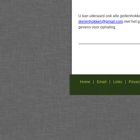
U kan uiteraard ook alle geitenhokke
dierenhokken@gmail.com
met het g
gevens voor ophaling.
Home
Email
Links
Privac