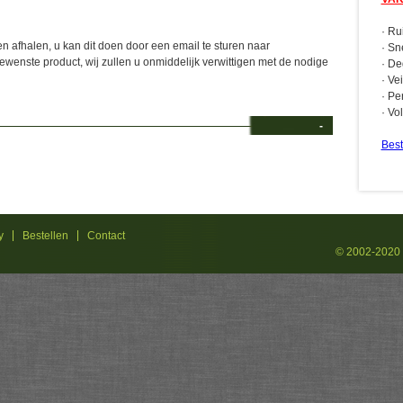
· Ru
n afhalen, u kan dit doen door een email te sturen naar
· Sn
ewenste product, wij zullen u onmiddelijk verwittigen met de nodige
· De
· Ve
· Pe
· Vo
-
Best
y
Bestellen
Contact
© 2002-2020 