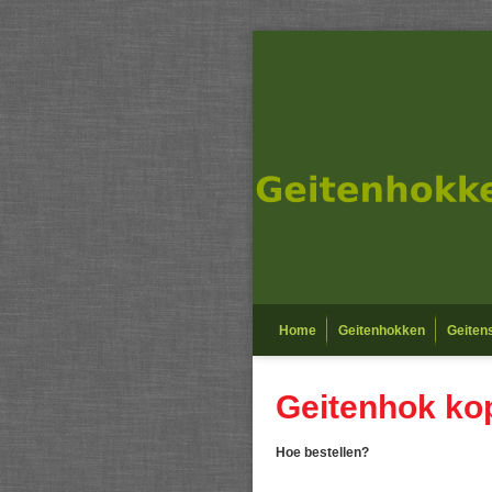
Home
Geitenhokken
Geitens
Geitenhok ko
Hoe bestellen?